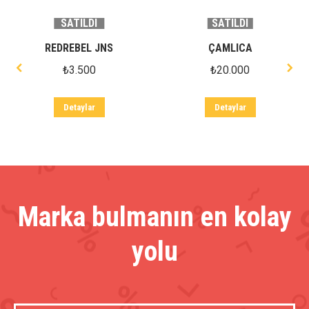
SATILDI
SATILDI
REDREBEL JNS
ÇAMLICA
₺
3.500
₺
20.000
Detaylar
Detaylar
Marka bulmanın en kolay
yolu