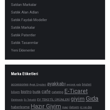
Satılan Markalar
Satılık Alan Adları
Satılık Faydalı Modeller
Satılık Markalar
Satılık Patentler
Satılık Tasarımlar
Yeni Eklenenler
Marka Etiketleri
ayakkabı
accessories
bijuteri
Ayak Giysileri
ayçiçek yağı
E-Ticaret
cafe
bistro
butik
catering
bilişim
Gıda
giyim
EV TEKSTİL ÜRÜNLERİ
Elektronik
Ev Tekstili
Hazır Giyim
haberleşme
iç ve dış
iletişim
Hotel