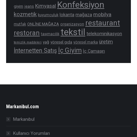
Konfeksiyon
Kimyasal
giyim
jeans
kozmetik
mobilya
mağaza
lokanta
kuyumculuk
restaurant
ONLİNE MAĞAZA
mutfak
organizasyon
tekstil
restoran
telekominikasyon
taşımacılık
üretim
yağ
yöresel gıda
yöresel marka
temizlik maddeleri
İç Giyim
İnternetten Satış
İç Çamaşırı
Markanibul.com
Markanıbul
Kullanıcı Yorumları