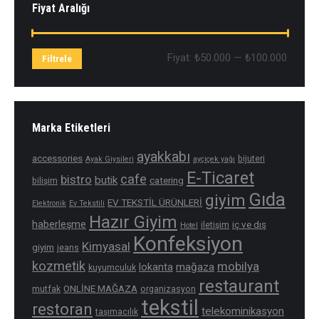
Fiyat Aralığı
En
En
Fiyat:
₺50.000
—
₺100.000
Filtrele
düşük
yüksek
fiyat
fiyat
Marka Etiketleri
ayakkabı
accessories
bijuteri
Ayak Giysileri
ayçiçek yağı
E-Ticaret
cafe
bistro
butik
catering
bilişim
Gıda
giyim
EV TEKSTİL ÜRÜNLERİ
Elektronik
Ev Tekstili
Hazır Giyim
haberleşme
iç ve dış
iletişim
Hotel
Konfeksiyon
Kimyasal
giyim
jeans
kozmetik
mobilya
mağaza
lokanta
kuyumculuk
restaurant
ONLİNE MAĞAZA
mutfak
organizasyon
tekstil
restoran
telekominikasyon
taşımacılık