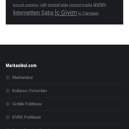
üretim
yağ
yöresel gıda
yöresel marka
temizlik maddeleri
İç Giyim
İnternetten Satış
İç Çamaşırı
Markanibul.com
Markanıbul
Kullanıcı Yorumları
Gizlilik Politikası
KVKK Politikası