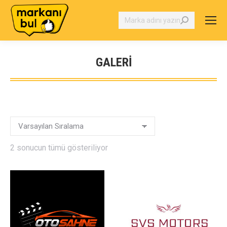
Search:
GALERI
You are here:
2 sonucun tümü gösteriliyor