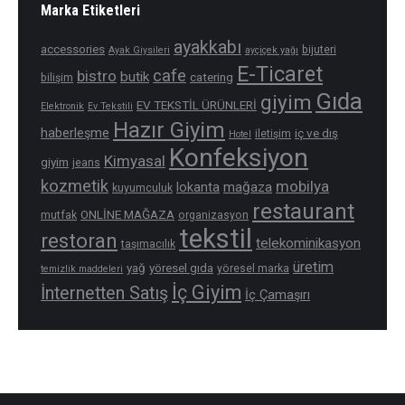
Marka Etiketleri
ayakkabı
accessories
bijuteri
Ayak Giysileri
ayçiçek yağı
E-Ticaret
cafe
bistro
butik
catering
bilişim
Gıda
giyim
EV TEKSTİL ÜRÜNLERİ
Elektronik
Ev Tekstili
Hazır Giyim
haberleşme
iç ve dış
iletişim
Hotel
Konfeksiyon
Kimyasal
giyim
jeans
kozmetik
mobilya
mağaza
lokanta
kuyumculuk
restaurant
ONLİNE MAĞAZA
mutfak
organizasyon
tekstil
restoran
telekominikasyon
taşımacılık
üretim
yağ
yöresel gıda
yöresel marka
temizlik maddeleri
İç Giyim
İnternetten Satış
İç Çamaşırı