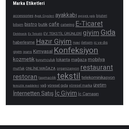
Marka Etiketleri
ayakkabı
accessories
bijuteri
Ayak Giysileri
ayçiçek yağı
E-Ticaret
cafe
bistro
butik
catering
bilişim
Gıda
giyim
EV TEKSTİL ÜRÜNLERİ
Elektronik
Ev Tekstili
Hazır Giyim
haberleşme
iç ve dış
iletişim
Hotel
Konfeksiyon
Kimyasal
giyim
jeans
kozmetik
mobilya
mağaza
lokanta
kuyumculuk
restaurant
ONLİNE MAĞAZA
mutfak
organizasyon
tekstil
restoran
telekominikasyon
taşımacılık
üretim
yağ
yöresel gıda
yöresel marka
temizlik maddeleri
İç Giyim
İnternetten Satış
İç Çamaşırı