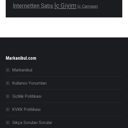
İç Giyim
İnternetten Satış
İç Çamaşırı
Markanibul.com
Markanıbul
Kullanıcı Yorumları
Gizlilik Politikası
KVKK Politikası
Sıkça Sorulan Sorular