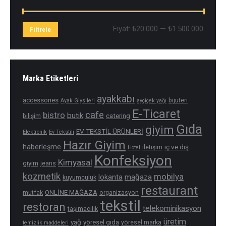
En
En
Fiyat:
₺20.000
—
₺1.500.000
Filtrele
düşük
yüksek
fiyat
fiyat
Marka Etiketleri
ayakkabı
accessories
bijuteri
Ayak Giysileri
ayçiçek yağı
E-Ticaret
cafe
bistro
butik
catering
bilişim
Gıda
giyim
EV TEKSTİL ÜRÜNLERİ
Elektronik
Ev Tekstili
Hazır Giyim
haberleşme
iç ve dış
iletişim
Hotel
Konfeksiyon
Kimyasal
giyim
jeans
kozmetik
mobilya
mağaza
lokanta
kuyumculuk
restaurant
ONLİNE MAĞAZA
mutfak
organizasyon
tekstil
restoran
telekominikasyon
taşımacılık
üretim
yağ
yöresel gıda
yöresel marka
temizlik maddeleri