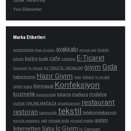
Satılık Tasarımlar
Yeni Eklenenler
Marka Etiketleri
ayakkabı
accessories
bijuteri
Ayak Giysileri
ayçiçek yağı
E-Ticaret
cafe
bistro
butik
catering
bilişim
Gıda
giyim
EV TEKSTİL ÜRÜNLERİ
Elektronik
Ev Tekstili
Hazır Giyim
haberleşme
iç ve dış
iletişim
Hotel
Konfeksiyon
Kimyasal
giyim
jeans
kozmetik
mobilya
mağaza
lokanta
kuyumculuk
restaurant
ONLİNE MAĞAZA
mutfak
organizasyon
tekstil
restoran
telekominikasyon
taşımacılık
üretim
yağ
yöresel gıda
yöresel marka
temizlik maddeleri
İç Giyim
İnternetten Satış
İç Çamaşırı