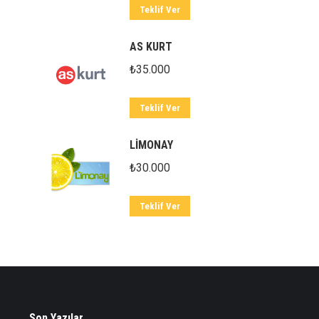
Teklif Ver
AS KURT
₺
35.000
Teklif Ver
LİMONAY
₺
30.000
Teklif Ver
Son Yazılar