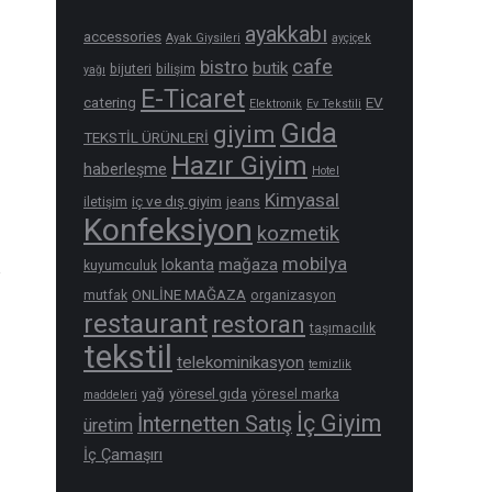
ayakkabı
accessories
Ayak Giysileri
ayçiçek
cafe
bistro
butik
bijuteri
bilişim
yağı
E-Ticaret
catering
EV
Elektronik
Ev Tekstili
Gıda
giyim
TEKSTİL ÜRÜNLERİ
Hazır Giyim
haberleşme
Hotel
Kimyasal
iç ve dış giyim
iletişim
jeans
Konfeksiyon
kozmetik
mobilya
mağaza
lokanta
kuyumculuk
ONLİNE MAĞAZA
mutfak
organizasyon
restaurant
restoran
taşımacılık
tekstil
telekominikasyon
temizlik
yağ
yöresel gıda
yöresel marka
maddeleri
İç Giyim
İnternetten Satış
üretim
İç Çamaşırı