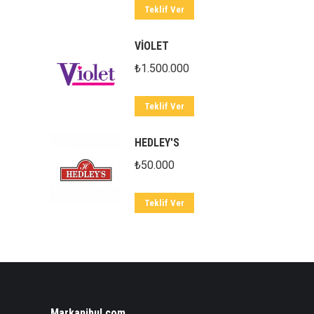
Teklif Ver
VİOLET
₺
1.500.000
Teklif Ver
HEDLEY'S
₺
50.000
Teklif Ver
Markanibul.com