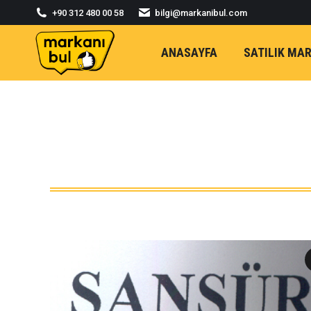
+90 312 480 00 58
bilgi@markanibul.com
ANASAYFA
SATILIK MA